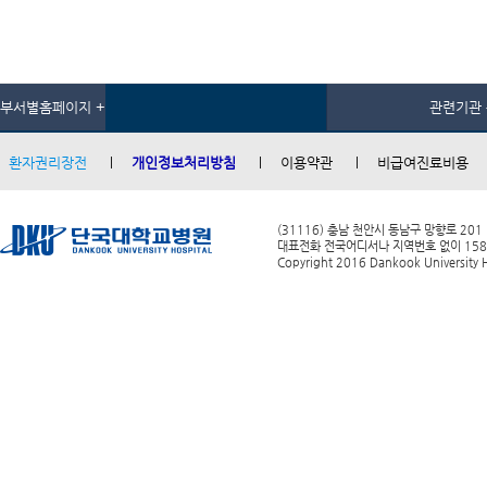
부서별홈페이지 +
관련기관 
환자권리장전
개인정보처리방침
이용약관
비급여진료비용
(31116) 충남 천안시 동남구 망향로 201
대표전화 전국어디서나 지역번호 없이 1588-0
Copyright 2016 Dankook University Ho