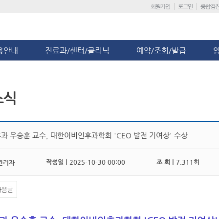
회원가입
로그인
종합검
용안내
진료과/센터/클리닉
예약/조회/발급
소식
과 우승훈 교수, 대한이비인후과학회 'CEO 발전 기여상' 수상
작성일 |
2025-10-30 00:00
조 회 |
7,311회
관리자
다음글