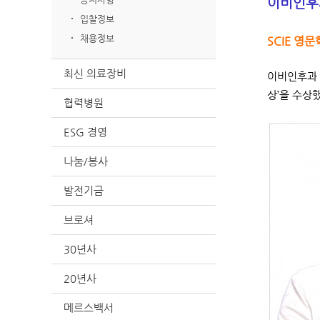
이비인후과
입찰정보
채용정보
SCIE 영
최신 의료장비
이비인후과 
상’을 수상
협력병원
ESG 경영
나눔/봉사
발전기금
브로셔
30년사
20년사
메르스백서