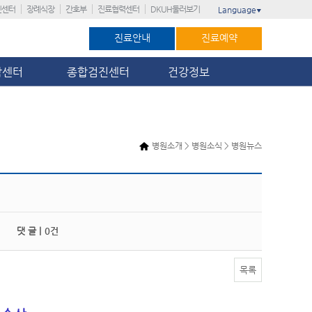
진센터
장례식장
간호부
진료협력센터
DKUH둘러보기
Language
▼
진료안내
진료예약
암센터
종합검진센터
건강정보
병원소개 > 병원소식 > 병원뉴스
댓 글 |
0건
목록