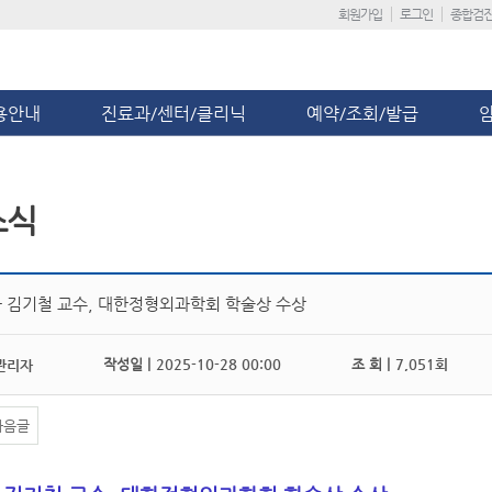
회원가입
로그인
종합검
용안내
진료과/센터/클리닉
예약/조회/발급
소식
 김기철 교수, 대한정형외과학회 학술상 수상
작성일 |
2025-10-28 00:00
조 회 |
7,051회
관리자
다음글