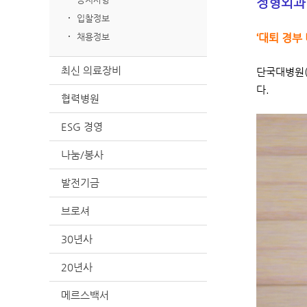
정형외과
입찰정보
채용정보
‘대퇴 경부
최신 의료장비
단국대병원(
다.
협력병원
ESG 경영
나눔/봉사
발전기금
브로셔
30년사
20년사
메르스백서