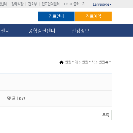
진센터
장례식장
간호부
진료협력센터
DKUH둘러보기
Language
▼
진료안내
진료예약
암센터
종합검진센터
건강정보
병원소개 > 병원소식 > 병원뉴스
댓 글 |
0건
목록