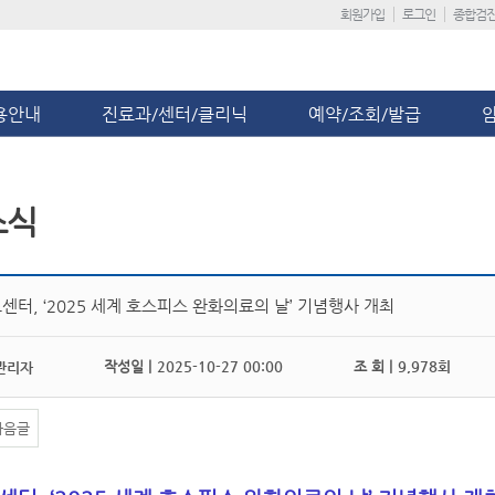
회원가입
로그인
종합검
용안내
진료과/센터/클리닉
예약/조회/발급
소식
센터, ‘2025 세계 호스피스 완화의료의 날’ 기념행사 개최
작성일 |
2025-10-27 00:00
조 회 |
9,978회
관리자
다음글