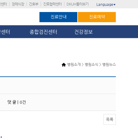
진센터
장례식장
간호부
진료협력센터
DKUH둘러보기
Language
▼
진료안내
진료예약
암센터
종합검진센터
건강정보
병원소개 > 병원소식 > 병원뉴스
댓 글 |
0건
목록