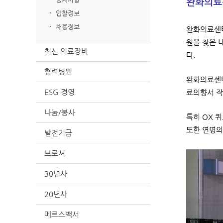
완화의료센
입찰정보
채용정보
완화의료센터
원을 찾은 
최신 의료장비
다.
협력병원
완화의료센터
ESG 경영
료의향서 작
나눔/봉사
특히 OX 
또한 연명의
발전기금
브로셔
30년사
20년사
메르스백서