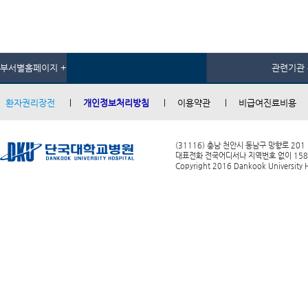
부서별홈페이지 +
관련기관 
환자권리장전
개인정보처리방침
이용약관
비급여진료비용
(31116) 충남 천안시 동남구 망향로 201
대표전화 전국어디서나 지역번호 없이 1588-0
Copyright 2016 Dankook University Ho