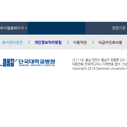
부서별홈페이지 +
관련기관 
환자권리장전
개인정보처리방침
이용약관
비급여진료비용
(31116) 충남 천안시 동남구 망향로 201
대표전화 전국어디서나 지역번호 없이 1588-0
Copyright 2016 Dankook University Ho