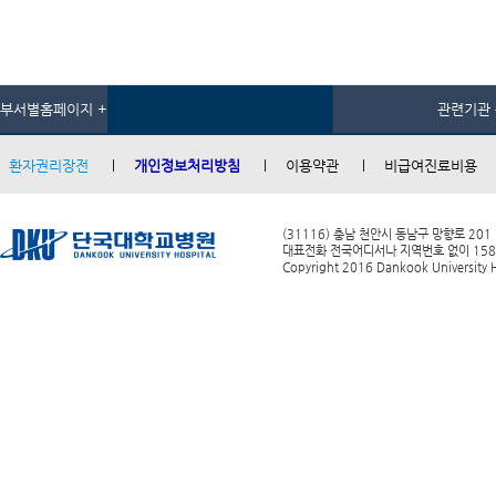
부서별홈페이지 +
관련기관 
환자권리장전
개인정보처리방침
이용약관
비급여진료비용
(31116) 충남 천안시 동남구 망향로 201
대표전화 전국어디서나 지역번호 없이 1588-0
Copyright 2016 Dankook University Ho