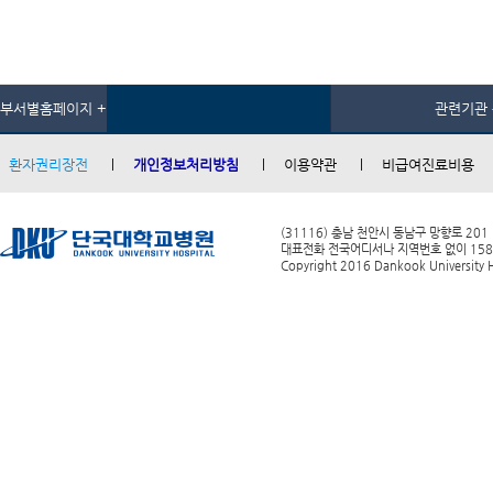
부서별홈페이지 +
관련기관 
환자권리장전
개인정보처리방침
이용약관
비급여진료비용
(31116) 충남 천안시 동남구 망향로 201
대표전화 전국어디서나 지역번호 없이 1588-0
Copyright 2016 Dankook University Ho