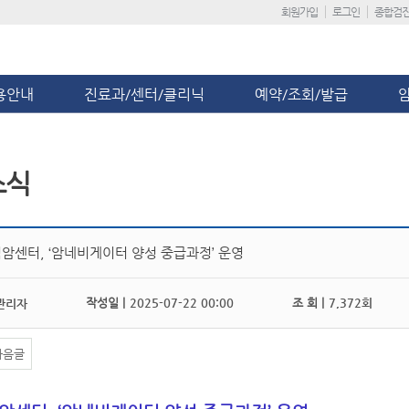
회원가입
로그인
종합검
용안내
진료과/센터/클리닉
예약/조회/발급
소식
암센터, ‘암네비게이터 양성 중급과정’ 운영
작성일 |
2025-07-22 00:00
조 회 |
7,372회
관리자
다음글