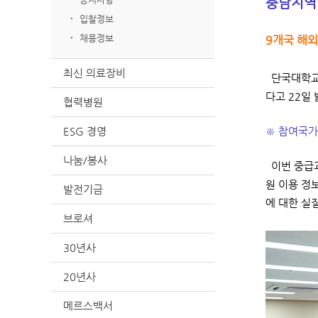
충남지역암
입찰정보
채용정보
9개국 해외
최신 의료장비
단국대학교병
다고 22일 
협력병원
ESG 경영
※ 참여국가(
나눔/봉사
이번 중급과
원 이용 정
발전기금
에 대한 실
브로셔
30년사
20년사
메르스백서