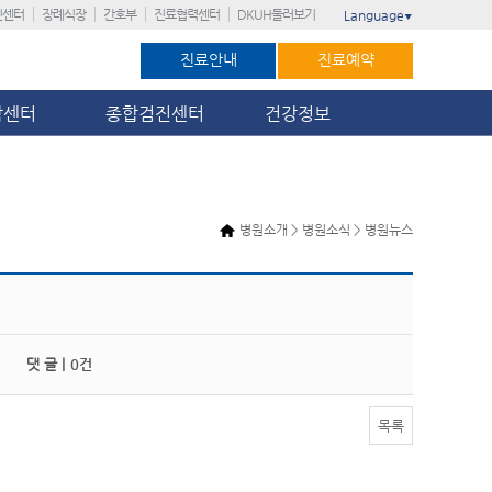
진센터
장례식장
간호부
진료협력센터
DKUH둘러보기
Language
▼
진료안내
진료예약
암센터
종합검진센터
건강정보
병원소개 > 병원소식 > 병원뉴스
댓 글 |
0건
목록