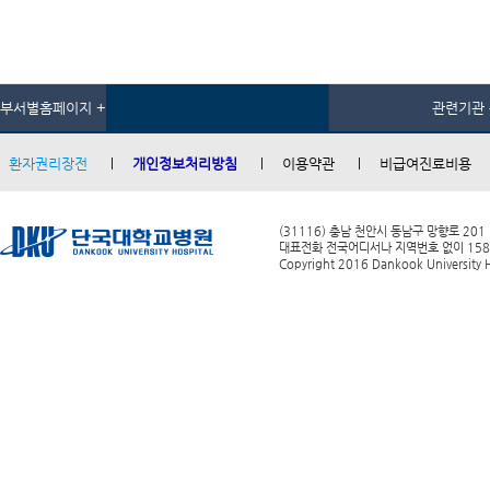
부서별홈페이지 +
관련기관 
환자권리장전
개인정보처리방침
이용약관
비급여진료비용
(31116) 충남 천안시 동남구 망향로 201
대표전화 전국어디서나 지역번호 없이 1588-0
Copyright 2016 Dankook University Ho