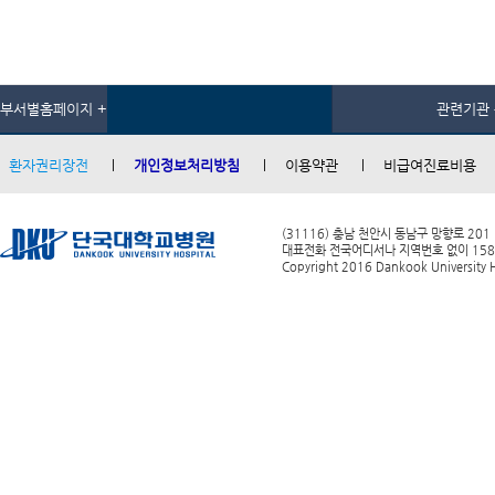
부서별홈페이지 +
관련기관 
환자권리장전
개인정보처리방침
이용약관
비급여진료비용
(31116) 충남 천안시 동남구 망향로 201
대표전화 전국어디서나 지역번호 없이 1588-0
Copyright 2016 Dankook University Ho