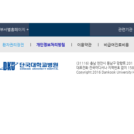
부서별홈페이지 +
관련기관 
환자권리장전
개인정보처리방침
이용약관
비급여진료비용
(31116) 충남 천안시 동남구 망향로 201
대표전화 전국어디서나 지역번호 없이 1588-0
Copyright 2016 Dankook University Ho