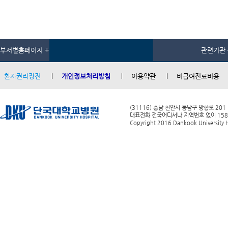
부서별홈페이지 +
관련기관 
환자권리장전
개인정보처리방침
이용약관
비급여진료비용
(31116) 충남 천안시 동남구 망향로 201
대표전화 전국어디서나 지역번호 없이 1588-0
Copyright 2016 Dankook University Ho