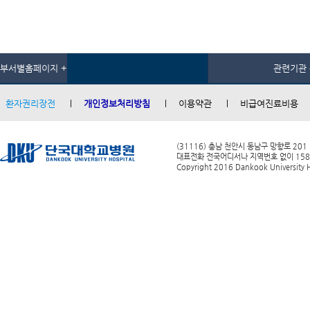
부서별홈페이지 +
관련기관 
환자권리장전
개인정보처리방침
이용약관
비급여진료비용
(31116) 충남 천안시 동남구 망향로 201
대표전화 전국어디서나 지역번호 없이 1588-0
Copyright 2016 Dankook University Ho