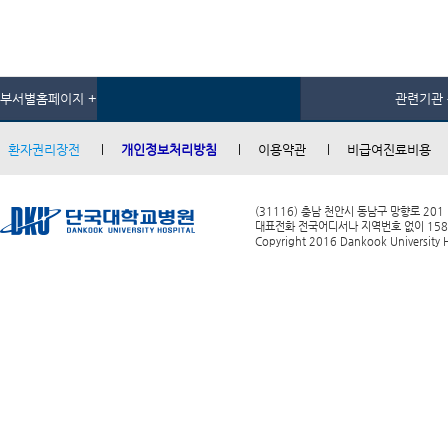
부서별홈페이지 +
관련기관 
환자권리장전
개인정보처리방침
이용약관
비급여진료비용
(31116) 충남 천안시 동남구 망향로 201
대표전화 전국어디서나 지역번호 없이 1588-0
Copyright 2016 Dankook University Ho