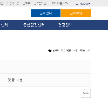
진센터
장례식장
간호부
진료협력센터
DKUH둘러보기
Language
▼
진료안내
진료예약
암센터
종합검진센터
건강정보
병원소개 > 병원소식 > 병원뉴스
댓 글 |
0건
목록