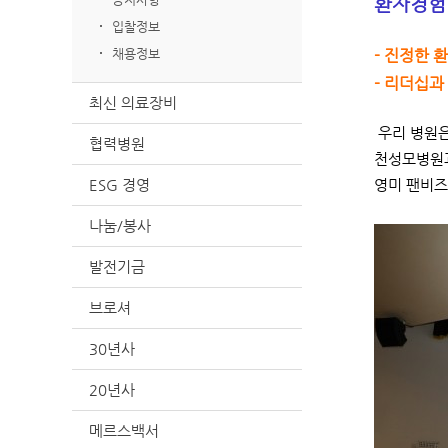
환자경험 
입찰정보
채용정보
- 진정한 
- 리더십과
최신 의료장비
우리 병원은
협력병원
천성모병원과
ESG 경영
영미 팬비즈
나눔/봉사
발전기금
브로셔
30년사
20년사
메르스백서