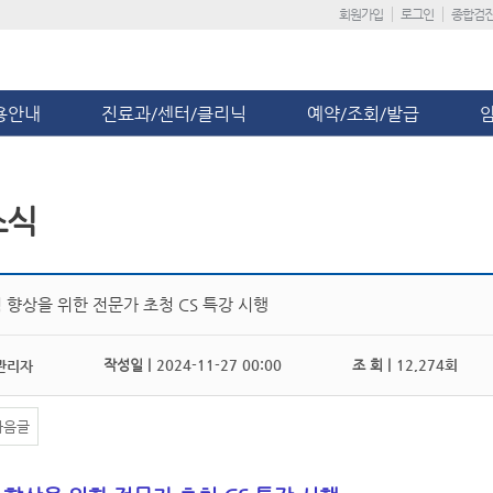
회원가입
로그인
종합검
용안내
진료과/센터/클리닉
예약/조회/발급
소식
 향상을 위한 전문가 초청 CS 특강 시행
작성일 |
2024-11-27 00:00
조 회 |
12,274회
관리자
다음글