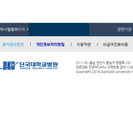
부서별홈페이지 +
관련기관 
환자권리장전
개인정보처리방침
이용약관
비급여진료비용
(31116) 충남 천안시 동남구 망향로 201
대표전화 전국어디서나 지역번호 없이 1588-0
Copyright 2016 Dankook University Ho