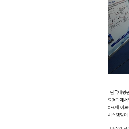
단국대병원 
료결과에서도
0%에 이르
시스템임이 
민준원 교수