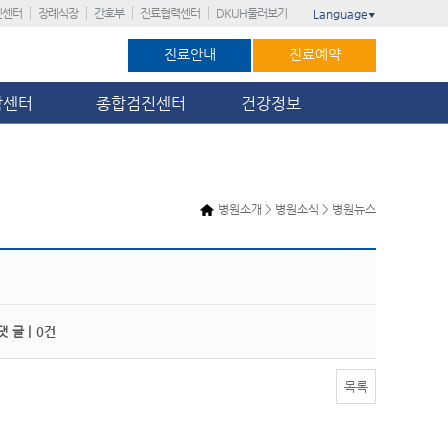
진센터
장례식장
간호부
진료협력센터
DKUH둘러보기
Language
▼
진료안내
진료예약
암센터
종합검진센터
건강정보
병원소개 > 병원소식 > 병원뉴스
 글 |
0건
목록