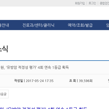
회원가입
로그인
종합검
용안내
진료과/센터/클리닉
예약/조회/발급
소식
, ‘유방암 적정성 평가’ 4회 연속 1등급 획득
작성일 |
2017-05-24 17:35
조 회 |
39,596회
댓
다음글