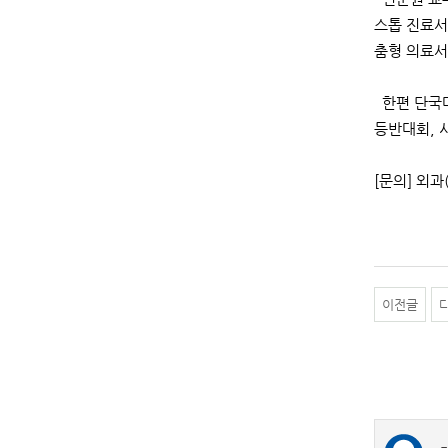
스톱 진료서
춤형 의료서
한편 단국대
등반대회, 
[문의] 외과(
이전글