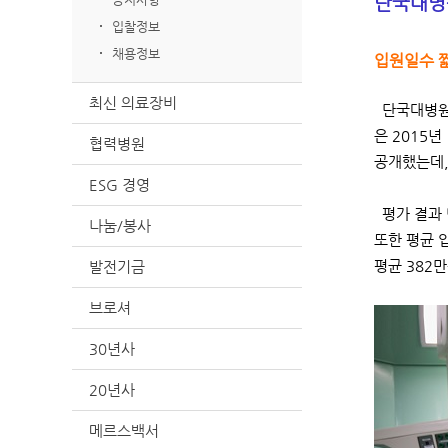
단국대병원
입찰정보
채용정보
입원일수 짧
최신 의료장비
단국대병원(
은 2015
협력병원
공개했는데,
ESG 경영
평가 결과 
나눔/봉사
또한 평균 
발전기금
평균 382
브로셔
30년사
20년사
메르스백서