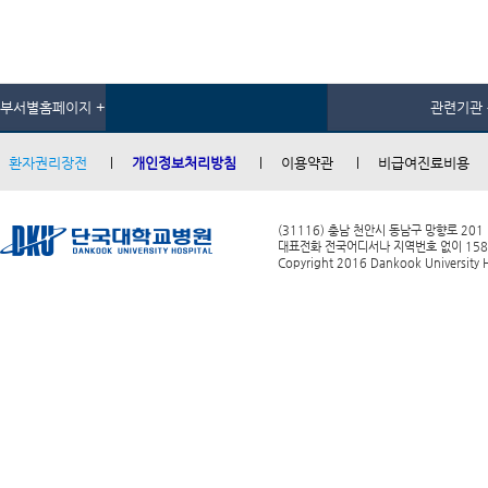
부서별홈페이지 +
관련기관 
환자권리장전
개인정보처리방침
이용약관
비급여진료비용
(31116) 충남 천안시 동남구 망향로 201
대표전화 전국어디서나 지역번호 없이 1588-0
Copyright 2016 Dankook University Ho