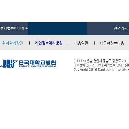
부서별홈페이지 +
관련기관 
환자권리장전
개인정보처리방침
이용약관
비급여진료비용
(31116) 충남 천안시 동남구 망향로 201
대표전화 전국어디서나 지역번호 없이 1588-0
Copyright 2016 Dankook University Ho