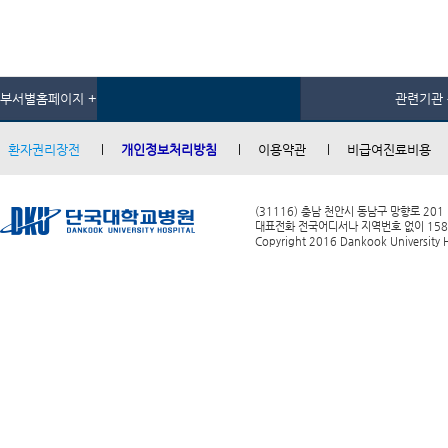
부서별홈페이지 +
관련기관 
환자권리장전
개인정보처리방침
이용약관
비급여진료비용
(31116) 충남 천안시 동남구 망향로 201
대표전화 전국어디서나 지역번호 없이 1588-0
Copyright 2016 Dankook University Ho