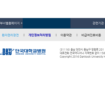
부서별홈페이지 +
관련기관 
환자권리장전
개인정보처리방침
이용약관
비급여진료비용
(31116) 충남 천안시 동남구 망향로 201
대표전화 전국어디서나 지역번호 없이 1588-0
Copyright 2016 Dankook University Ho