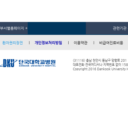
부서별홈페이지 +
관련기관 
환자권리장전
개인정보처리방침
이용약관
비급여진료비용
(31116) 충남 천안시 동남구 망향로 201
대표전화 전국어디서나 지역번호 없이 1588-0
Copyright 2016 Dankook University Ho