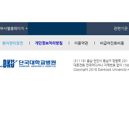
부서별홈페이지 +
관련기관 
환자권리장전
개인정보처리방침
이용약관
비급여진료비용
(31116) 충남 천안시 동남구 망향로 201
대표전화 전국어디서나 지역번호 없이 1588-0
Copyright 2016 Dankook University Ho