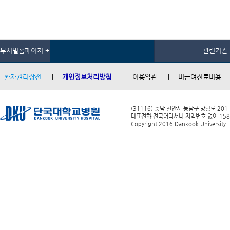
부서별홈페이지 +
관련기관 
환자권리장전
개인정보처리방침
이용약관
비급여진료비용
(31116) 충남 천안시 동남구 망향로 201
대표전화 전국어디서나 지역번호 없이 1588-0
Copyright 2016 Dankook University Ho