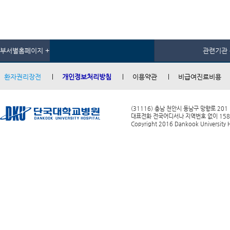
부서별홈페이지 +
관련기관 
환자권리장전
개인정보처리방침
이용약관
비급여진료비용
(31116) 충남 천안시 동남구 망향로 201
대표전화 전국어디서나 지역번호 없이 1588-0
Copyright 2016 Dankook University Ho