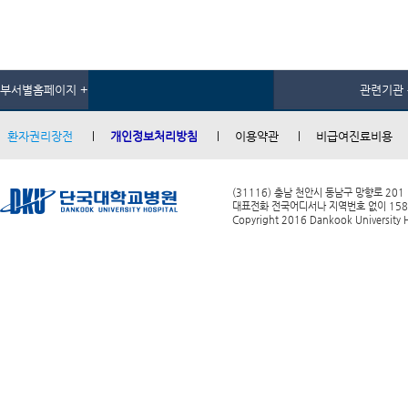
부서별홈페이지 +
관련기관 
환자권리장전
개인정보처리방침
이용약관
비급여진료비용
(31116) 충남 천안시 동남구 망향로 201
대표전화 전국어디서나 지역번호 없이 1588-0
Copyright 2016 Dankook University Ho