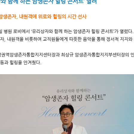
와 함께 하는 암생존자 힐링 콘서트’ 열려
암생존자, 내원객에 위로와 힐링의 시간 선사
5일 병원 로비에서 ‘유리상자와 함께 하는 암생존자 힐링 콘서트’가 열
자, 내원객을 비롯하여 교직원들에게 따뜻한 음악을 통해 정서적 지지와
권역암생존자통합지지센터장과 최상규 암생존자통합지지부센터장의 인사말
동과 힐링을 안겨줬다.