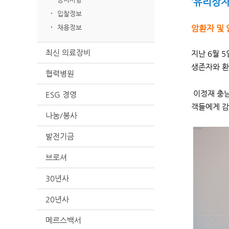
‘유리상자
입찰정보
채용정보
암환자 및 
최신 의료장비
지난 6월 
생존자와 환
협력병원
이정재 충남
ESG 경영
객들에게 감
나눔/봉사
발전기금
브로셔
30년사
20년사
메르스백서