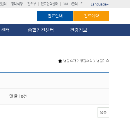
진센터
장례식장
간호부
진료협력센터
DKUH둘러보기
Language
▼
진료안내
진료예약
암센터
종합검진센터
건강정보
병원소개 > 병원소식 > 병원뉴스
댓 글 |
0건
목록