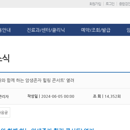
회원가입
로그인
종합검
용안내
진료과/센터/클리닉
예약/조회/발급
소식
자와 함께 하는 암생존자 힐링 콘서트’ 열려
작성일 |
2024-06-05 00:00
조 회 |
14,352회
관리자
다음글