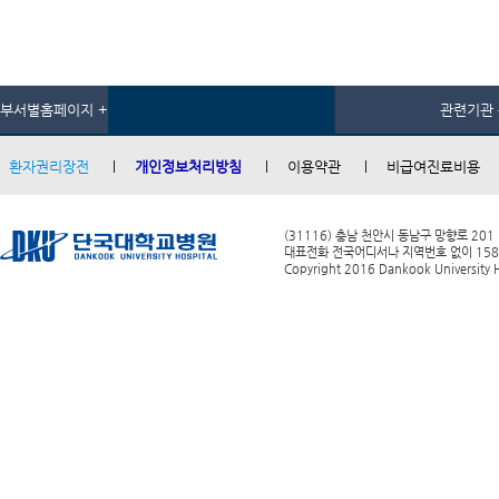
부서별홈페이지 +
관련기관 
환자권리장전
개인정보처리방침
이용약관
비급여진료비용
(31116) 충남 천안시 동남구 망향로 201
대표전화 전국어디서나 지역번호 없이 1588-0
Copyright 2016 Dankook University Ho