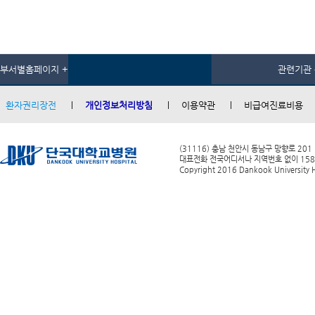
부서별홈페이지 +
관련기관 
환자권리장전
개인정보처리방침
이용약관
비급여진료비용
(31116) 충남 천안시 동남구 망향로 201
대표전화 전국어디서나 지역번호 없이 1588-0
Copyright 2016 Dankook University Ho