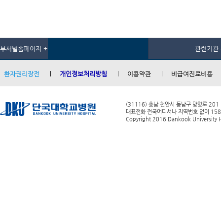
부서별홈페이지 +
관련기관 
환자권리장전
개인정보처리방침
이용약관
비급여진료비용
(31116) 충남 천안시 동남구 망향로 201
대표전화 전국어디서나 지역번호 없이 1588-0
Copyright 2016 Dankook University Ho