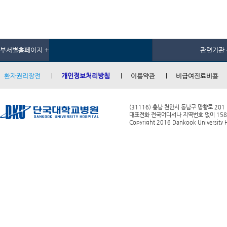
부서별홈페이지 +
관련기관 
환자권리장전
개인정보처리방침
이용약관
비급여진료비용
(31116) 충남 천안시 동남구 망향로 201
대표전화 전국어디서나 지역번호 없이 1588-0
Copyright 2016 Dankook University Ho