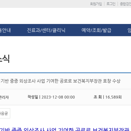
회원가입
로그인
종합검
용안내
진료과/센터/클리닉
예약/조회/발급
소식
기반 중증 외상조사 사업 기여한 공로로 보건복지부장관 표창 수상
작성일 |
2023-12-08 00:00
조 회 |
16,589회
관리자
다음글
기반 중증 외상조사 사업 기여한 공로로 보건복지부장관 