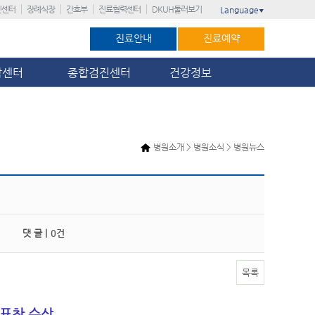
진센터
장례식장
간호부
진료협력센터
DKUH둘러보기
Language
▼
진료안내
진료예약
암센터
종합검진센터
건강정보
병원소개 > 병원소식 > 병원뉴스
댓 글 |
0건
목록
표창 수상