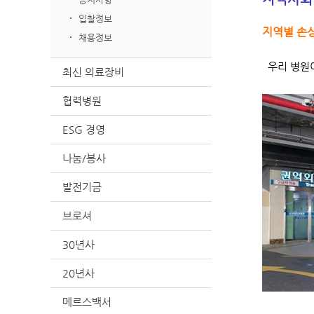
입찰정보
지역별 손
채용정보
우리 병원이
최신 의료장비
협력병원
ESG 경영
나눔/봉사
발전기금
브로셔
30년사
20년사
메르스백서