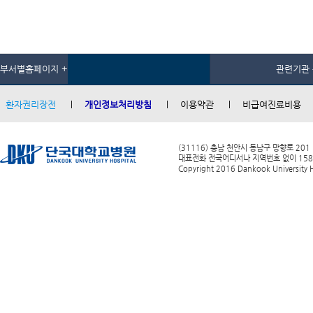
부서별홈페이지 +
관련기관 
환자권리장전
개인정보처리방침
이용약관
비급여진료비용
(31116) 충남 천안시 동남구 망향로 201
대표전화 전국어디서나 지역번호 없이 1588-0
Copyright 2016 Dankook University Ho