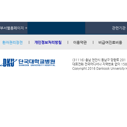
부서별홈페이지 +
관련기관 
환자권리장전
개인정보처리방침
이용약관
비급여진료비용
(31116) 충남 천안시 동남구 망향로 201
대표전화 전국어디서나 지역번호 없이 1588-0
Copyright 2016 Dankook University Ho