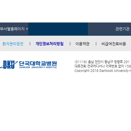
부서별홈페이지 +
관련기관 
환자권리장전
개인정보처리방침
이용약관
비급여진료비용
(31116) 충남 천안시 동남구 망향로 201
대표전화 전국어디서나 지역번호 없이 1588-0
Copyright 2016 Dankook University Ho