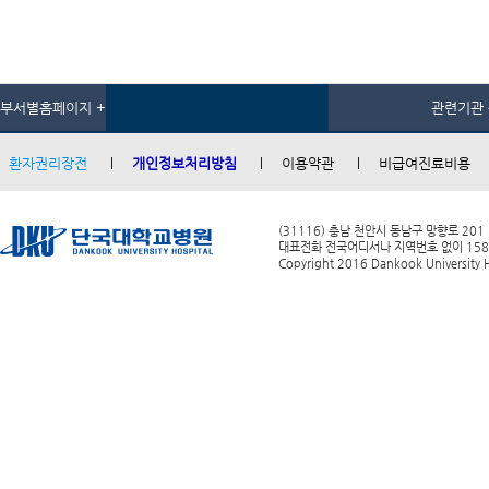
부서별홈페이지 +
관련기관 
환자권리장전
개인정보처리방침
이용약관
비급여진료비용
(31116) 충남 천안시 동남구 망향로 201
대표전화 전국어디서나 지역번호 없이 1588-0
Copyright 2016 Dankook University Ho