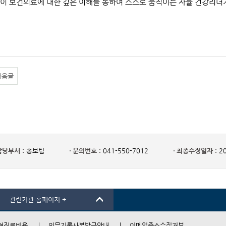
이 보건의료에 대한 깊은 이해를 통하여 스스로 움직이는 자율 건강리더
다음글
담당부서 :
홍보팀
문의번호 :
041-550-7012
최종수정일자 :
20
관련기관 홈페이지 +
여진료비용
의무기록사본발급안내
이메일주소수집거부