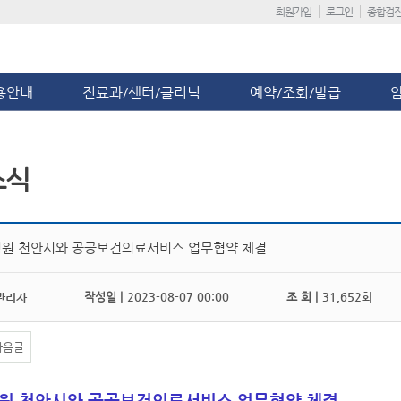
회원가입
로그인
종합검
용안내
진료과/센터/클리닉
예약/조회/발급
소식
원 천안시와 공공보건의료서비스 업무협약 체결
작성일 |
2023-08-07 00:00
조 회 |
31,652회
관리자
다음글
원 천안시와 공공보건의료서비스 업무협약 체결