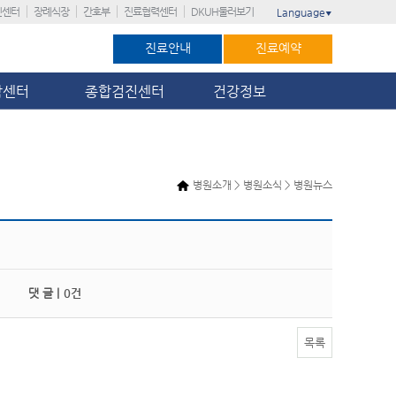
진센터
장례식장
간호부
진료협력센터
DKUH둘러보기
Language
▼
진료안내
진료예약
암센터
종합검진센터
건강정보
병원소개 > 병원소식 > 병원뉴스
댓 글 |
0건
목록