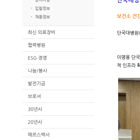
입찰정보
보건소 건
채용정보
최신 의료장비
단국대병원(
협력병원
이명용 단국
ESG 경영
적 인프라 
나눔/봉사
발전기금
브로셔
30년사
20년사
메르스백서