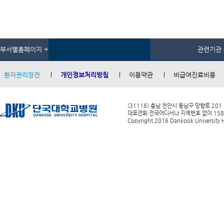
부서별홈페이지 +
관련기관 
환자권리장전
개인정보처리방침
이용약관
비급여진료비용
(31116) 충남 천안시 동남구 망향로 201
대표전화 전국어디서나 지역번호 없이 1588-0
Copyright 2016 Dankook University Ho