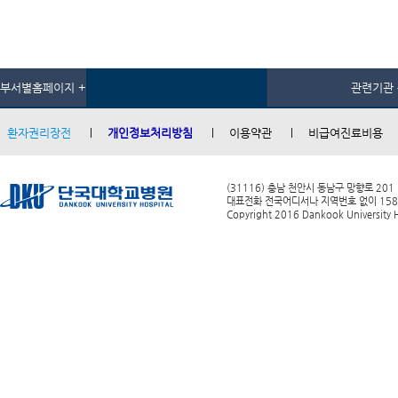
부서별홈페이지 +
관련기관 
환자권리장전
개인정보처리방침
이용약관
비급여진료비용
(31116) 충남 천안시 동남구 망향로 201
대표전화 전국어디서나 지역번호 없이 1588-0
Copyright 2016 Dankook University Ho