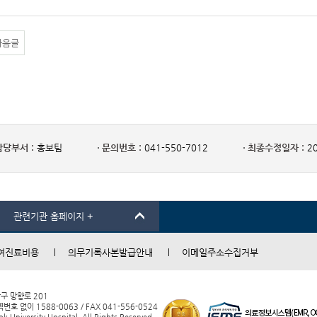
다음글
담당부서 :
홍보팀
문의번호 :
041-550-7012
최종수정일자 :
20
관련기관 홈페이지 +
여진료비용
의무기록사본발급안내
이메일주소수집거부
남구 망향로 201
 없이 1588-0063 / FAX 041-556-0524