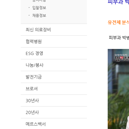
피부과 박
입찰정보
채용정보
유전체 분석
최신 의료장비
피부과 박병
협력병원
ESG 경영
나눔/봉사
발전기금
브로셔
30년사
20년사
메르스백서