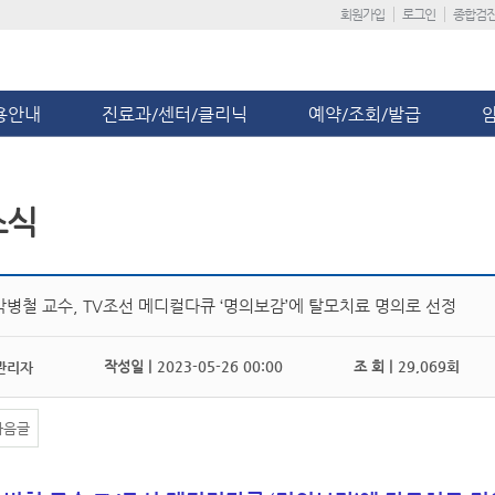
회원가입
로그인
종합검
용안내
진료과/센터/클리닉
예약/조회/발급
소식
박병철 교수, TV조선 메디컬다큐 ‘명의보감’에 탈모치료 명의로 선정
작성일 |
2023-05-26 00:00
조 회 |
29,069회
관리자
다음글