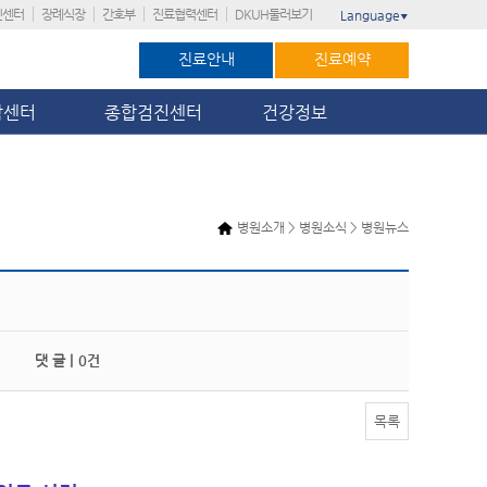
진센터
장례식장
간호부
진료협력센터
DKUH둘러보기
Language
▼
진료안내
진료예약
암센터
종합검진센터
건강정보
병원소개 > 병원소식 > 병원뉴스
댓 글 |
0건
목록