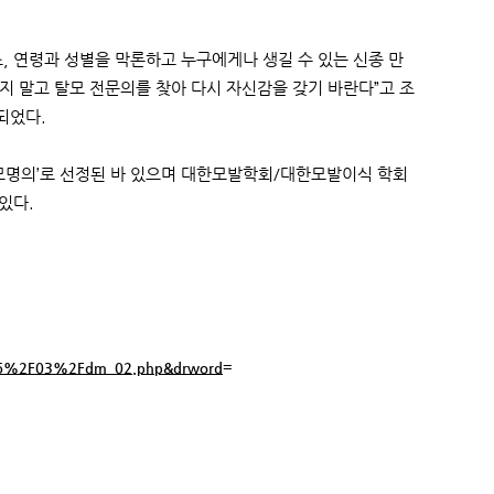
, 연령과 성별을 막론하고 누구에게나 생길 수 있는 신종 만
지 말고 탈모 전문의를 찾아 다시 자신감을 갖기 바란다”고 조
되었다.
탈모명의’로 선정된 바 있으며 대한모발학회/대한모발이식 학회
있다.
=
2016%2F03%2Fdm_02.php&drword