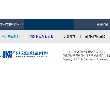
부서별홈페이지 +
관련기관 
환자권리장전
개인정보처리방침
이용약관
비급여진료비용
(31116) 충남 천안시 동남구 망향로 201
대표전화 전국어디서나 지역번호 없이 1588-0
Copyright 2016 Dankook University Ho