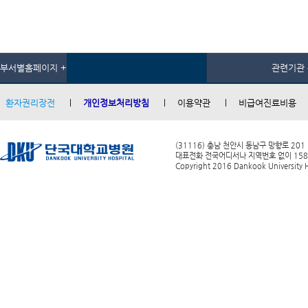
부서별홈페이지 +
관련기관 
환자권리장전
개인정보처리방침
이용약관
비급여진료비용
(31116) 충남 천안시 동남구 망향로 201
대표전화 전국어디서나 지역번호 없이 1588-0
Copyright 2016 Dankook University Ho