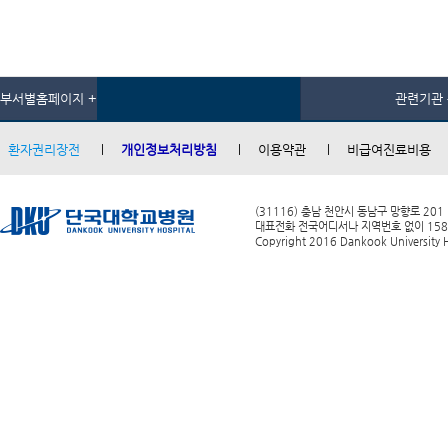
부서별홈페이지 +
관련기관 
환자권리장전
개인정보처리방침
이용약관
비급여진료비용
(31116) 충남 천안시 동남구 망향로 201
대표전화 전국어디서나 지역번호 없이 1588-0
Copyright 2016 Dankook University Ho