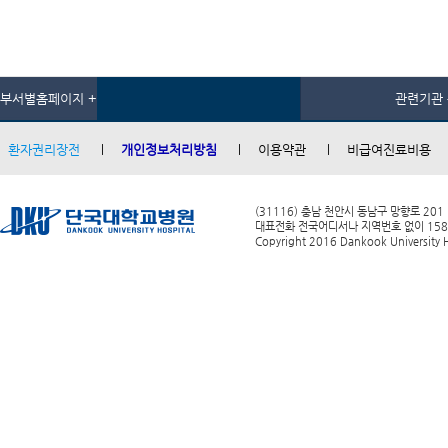
부서별홈페이지 +
관련기관 
환자권리장전
개인정보처리방침
이용약관
비급여진료비용
(31116) 충남 천안시 동남구 망향로 201
대표전화 전국어디서나 지역번호 없이 1588-0
Copyright 2016 Dankook University Ho