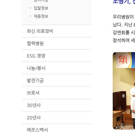
조맹기, 
입찰정보
채용정보
우리병원이 
났다. 지난
최신 의료장비
강연회를 시
참석하여 세
협력병원
ESG 경영
나눔/봉사
발전기금
브로셔
30년사
20년사
메르스백서