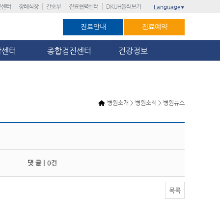
진센터
장례식장
간호부
진료협력센터
DKUH둘러보기
Language
▼
진료안내
진료예약
암센터
종합검진센터
건강정보
병원소개 > 병원소식 > 병원뉴스
댓 글 |
0건
목록