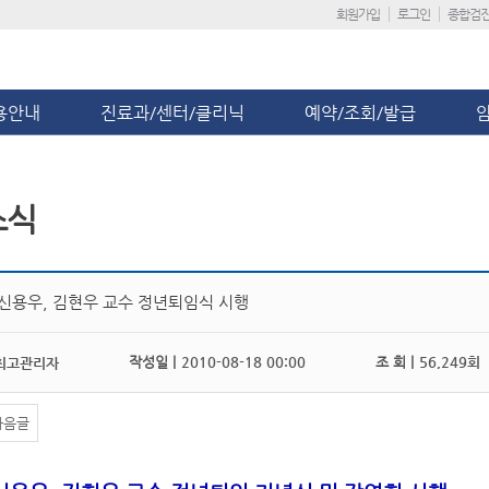
회원가입
로그인
종합검
용안내
진료과/센터/클리닉
예약/조회/발급
소식
 신용우, 김현우 교수 정년퇴임식 시행
작성일 |
2010-08-18 00:00
조 회 |
56,249회
최고관리자
다음글