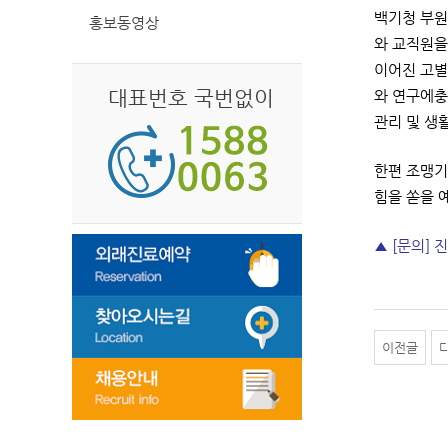
백기청 부원
홍보동영상
와 교직원을
이어진 고별
대표번호 국번없이
와 연구에충
관리 및 생
한편 조맹기
힘을 쏟을 
▲ [문의] 진
이전글