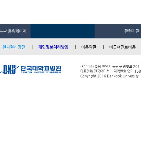
부서별홈페이지 +
관련기관 
환자권리장전
개인정보처리방침
이용약관
비급여진료비용
(31116) 충남 천안시 동남구 망향로 201
대표전화 전국어디서나 지역번호 없이 1588-0
Copyright 2016 Dankook University Ho