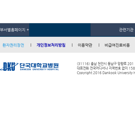
부서별홈페이지 +
관련기관 
환자권리장전
개인정보처리방침
이용약관
비급여진료비용
(31116) 충남 천안시 동남구 망향로 201
대표전화 전국어디서나 지역번호 없이 1588-0
Copyright 2016 Dankook University Ho