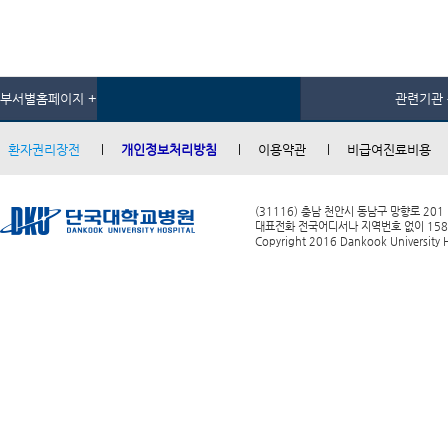
부서별홈페이지 +
관련기관 
환자권리장전
개인정보처리방침
이용약관
비급여진료비용
(31116) 충남 천안시 동남구 망향로 201
대표전화 전국어디서나 지역번호 없이 1588-0
Copyright 2016 Dankook University Ho