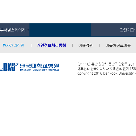
부서별홈페이지 +
관련기관 
환자권리장전
개인정보처리방침
이용약관
비급여진료비용
(31116) 충남 천안시 동남구 망향로 201
대표전화 전국어디서나 지역번호 없이 1588-0
Copyright 2016 Dankook University Ho